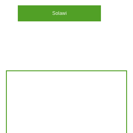
Externer Link
Solawi