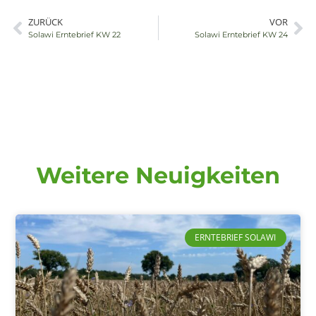
ZURÜCK
VOR
Externer Link
E
Solawi Erntebrief KW 22
Solawi Erntebrief KW 24
Weitere Neuigkeiten
ERNTEBRIEF SOLAWI