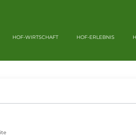
OF
HOF-EINKAUF
HOF-WIRTSCHAFT
HOF-WIRTSCHAFT
HOF-ERLEBNIS
H
HOF-LEBEN
ite