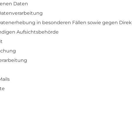
enen Daten
 Datenverarbeitung
atenerhebung in besonderen Fällen sowie gegen Direk
ndigen Aufsichts­behörde
it
öschung
erarbeitung
ails
te