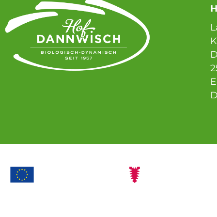
H
L
D
2
E
D
Ö
M
b
L
A
v