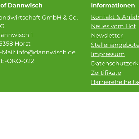
of Dannwisch
Informationen
Kontakt & Anfah
andwirtschaft GmbH & Co.
KG
Neues vom Hof
annwisch 1
Newsletter
5358 Horst
Stellenangebot
-Mail: info@dannwisch.de
Impressum
E-ÖKO-022
Datenschutzerk
Zertifikate
Barrierefreiheit
kolandbau
it dieser Maßnahme werden landwirtschaftliche Betriebe
ei der Einführung von ökologischer
andwirtschaft und deren Beibehaltung unterstützt.
grarinvestitionsförderungsprogramm (AFP) Förderung
on 3 Hühner-Mobilställen. Förderungszweck: bestmögliche