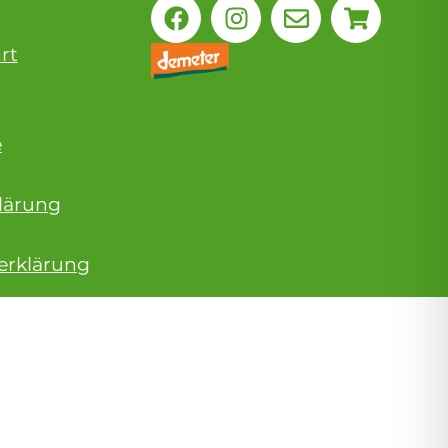
rt
e
lärung
serklärung