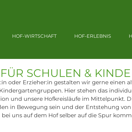
OF
HOF-EINKAUF
HOF-WIRTSCHAFT
HOF-WIRTSCHAFT
HOF-ERLEBNIS
H
HOF-LEBEN
 FÜR SCHULEN & KIND
:in oder Erzieher:in gestalten wir gerne einen
 Kindergartengruppen. Hier stehen das individ
tion und unsere Hofkreisläufe im Mittelpunkt.
ßen in Bewegung sein und der Entstehung von
bei uns auf dem Hof selber auf die Spur kom