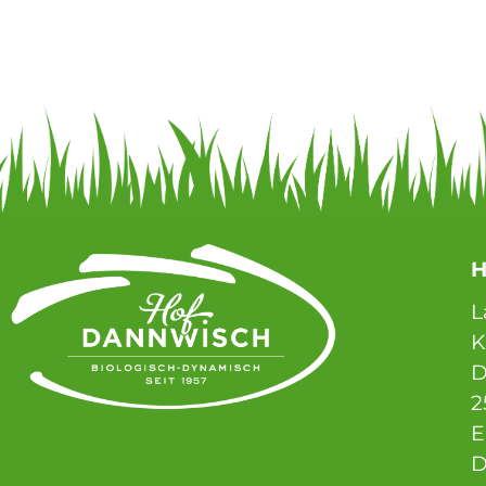
H
L
D
2
E
D