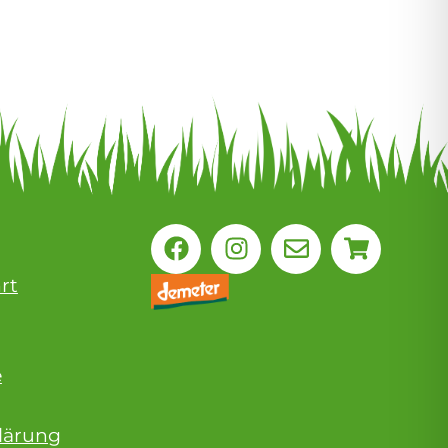
rt
e
lärung