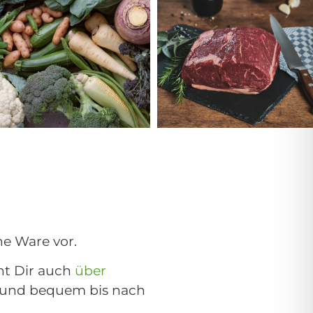
Externer Link
Externer Link
ne Ware vor.
ht Dir auch
über
 und bequem bis nach