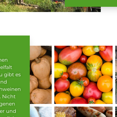
men
elfalt
u gibt es
und
chweinen
. Nicht
igenen
erner Link
Externer Link
ter und