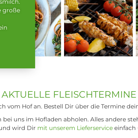
smilch.
e große
ein
erner Link
Externer Link
AKTUELLE FLEISCHTERMINE
ch vom Hof an. Bestell Dir über die Termine dei
 bei uns im Hofladen abholen. Alles andere ste
und wird Dir
mit unserem Lieferservice
einfach