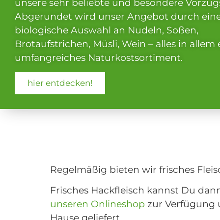
unsere sehr beliebte und besondere Vorzug
Abgerundet wird unser Angebot durch ein
biologische Auswahl an Nudeln, Soßen,
Brotaufstrichen, Müsli, Wein – alles in allem 
umfangreiches Naturkostsortiment.
hier entdecken!
Externer Link
Ext
Regelmäßig bieten wir frisches Fleis
Frisches Hackfleisch kannst Du dann
unseren Onlineshop
zur Verfügung 
Hause geliefert.