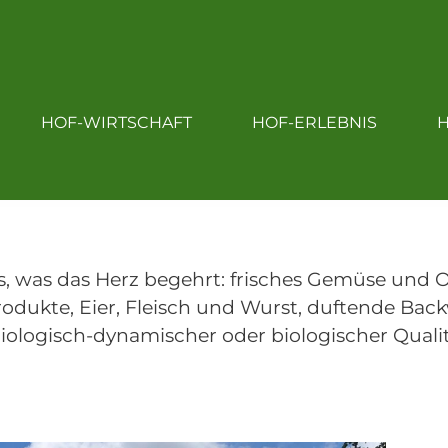
OF
HOF-EINKAUF
HOF-WIRTSCHAFT
HOF-WIRTSCHAFT
HOF-ERLEBNIS
H
HOF-LEBEN
s, was das Herz begehrt: frisches Gemüse und O
rodukte, Eier, Fleisch und Wurst, duftende Bac
t biologisch-dynamischer oder biologischer Qual