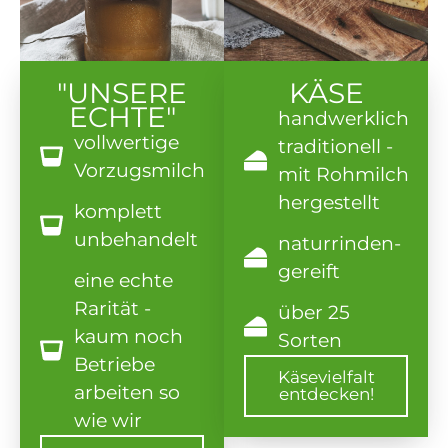
"UNSERE
KÄSE
ECHTE"
handwerklich
vollwertige
traditionell -
Vorzugsmilch
mit Rohmilch
hergestellt
komplett
unbehandelt
naturrinden-
gereift
eine echte
Rarität -
über 25
kaum noch
Sorten
Betriebe
Käsevielfalt
arbeiten so
entdecken!
Externer Link
wie wir