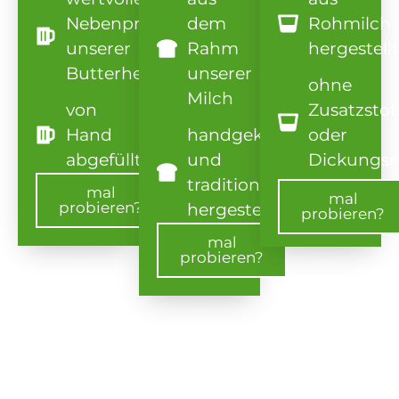
Nebenprodukt
dem
Rohmilch
unserer
Rahm
hergestellt
Butterherstellung
unserer
ohne
Milch
von
Zusatzstof
Hand
handgeknetet
oder
abgefüllt
und
Dickungsm
traditionell
mal
mal
probieren?
hergestellt
probieren?
Externer Link
Externe
mal
probieren?
Externer Link