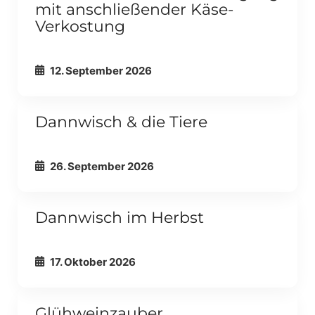
mit anschließender Käse-
ALLE ANZEIGEN
ALLGEMEIN
Verkostung
12. September 2026
Externer Link
Dannwisch & die Tiere
ALLE ANZEIGEN
FAMILIEN & KINDER
26. September 2026
Externer Link
Dannwisch im Herbst
ALLE ANZEIGEN
FAMILIEN & KINDER
17. Oktober 2026
Externer Link
Glühweinzauber