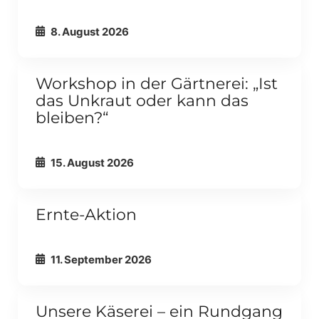
ALLE ANZEIGEN
FAMILIEN & KINDER
8. August 2026
Externer Link
Workshop in der Gärtnerei: „Ist
das Unkraut oder kann das
ALLE ANZEIGEN
ERWACHSENE
bleiben?“
15. August 2026
Externer Link
Ernte-Aktion
ALLE ANZEIGEN
ALLGEMEIN
11. September 2026
Externer Link
Unsere Käserei – ein Rundgang