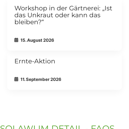
Externer Link
Workshop in der Gärtnerei: „Ist
das Unkraut oder kann das
ALLE ANZEIGEN
ERWACHSENE
bleiben?“
15. August 2026
Externer Link
Ernte-Aktion
ALLE ANZEIGEN
ALLGEMEIN
11. September 2026
SOLAWI IM DETAIL - FAQS