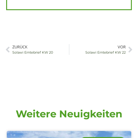
ZURÜCK
VOR
Externer Link
E
Solawi Erntebrief KW 20
Solawi Erntebrief KW 22
Weitere Neuigkeiten