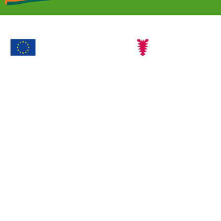
Ökolandbau
Mit dieser Maßnahme werden landwirtschaftliche
Betriebe
bei der Einführung von ökologischer
Landwirtschaft und deren Beibehaltung unterstützt.
Agrarinvestitionsförderungsprogramm (AFP) Förderung
von 3 Hühner-Mobilställen. Förderungszweck:
bestmögliche tiergerechte Haltung.
Link zu EU-Kommision
Link zum Landesprogramm ländlicher Raum