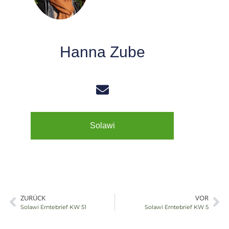
Hanna Zube
Externer Link
Externer Link
Solawi
ZURÜCK
VOR
Externer Link
E
Solawi Erntebrief KW 51
Solawi Erntebrief KW 5