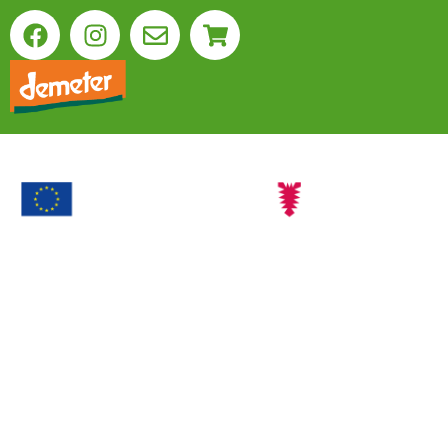
Ökolandbau
Mit dieser Maßnahme werden landwirtschaftliche
Betriebe
bei der Einführung von ökologischer
Landwirtschaft und deren Beibehaltung unterstützt.
Agrarinvestitionsförderungsprogramm (AFP) Förderung