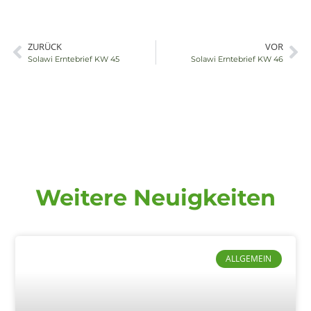
ZURÜCK
VOR
Externer Link
E
Solawi Erntebrief KW 45
Solawi Erntebrief KW 46
Weitere Neuigkeiten
ALLGEMEIN