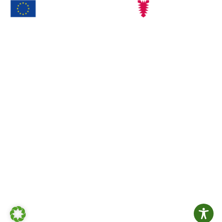
Ökolandbau
Mit dieser Maßnahme werden landwirtschaftliche
Betriebe
bei der Einführung von ökologischer
Landwirtschaft und deren Beibehaltung unterstützt.
Agrarinvestitionsförderungsprogramm (AFP) Förderung
von 3 Hühner-Mobilställen. Förderungszweck:
bestmögliche tiergerechte Haltung.
Link zu EU-Kommision
Link zum Landesprogramm ländlicher Raum